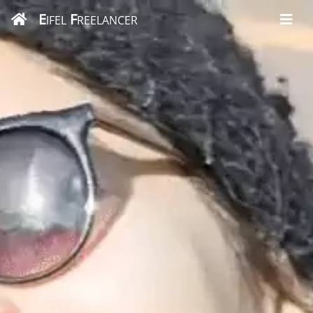
E
F
IFEL
REELANCER