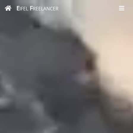
E
F
IFEL
REELANCER