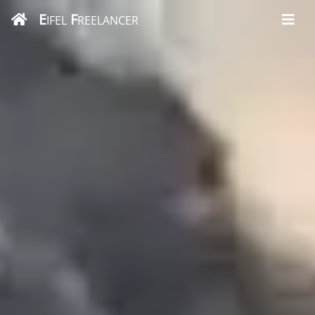
E
F
IFEL
REELANCER