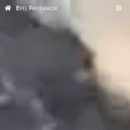
E
F
IFEL
REELANCER