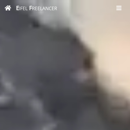
E
F
IFEL
REELANCER