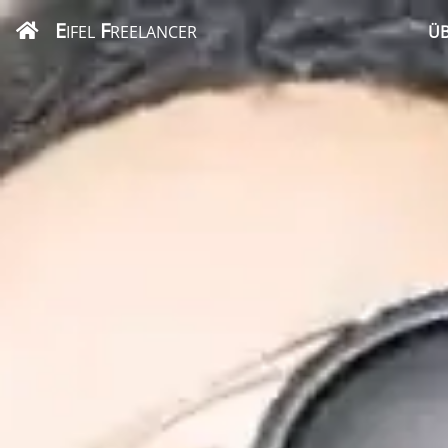
E
F
IFEL
REELANCER
ÜB