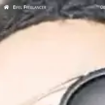
E
F
IFEL
REELANCER
ÜB