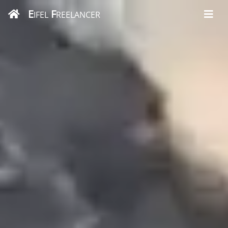
E
F
IFEL
REELANCER