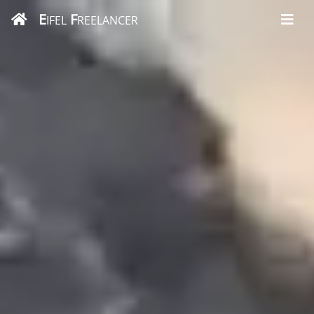
E
F
IFEL
REELANCER