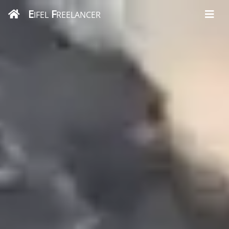
E
F
IFEL
REELANCER