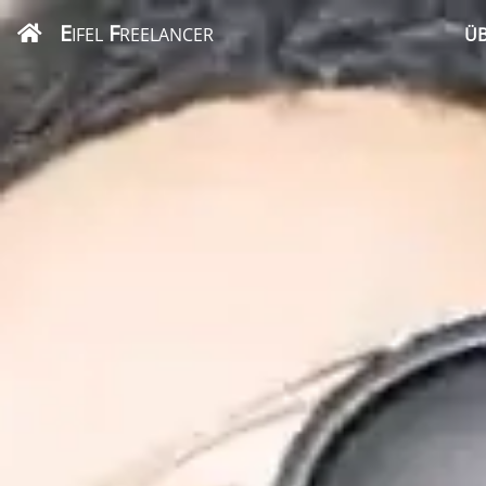
E
F
IFEL
REELANCER
ÜB