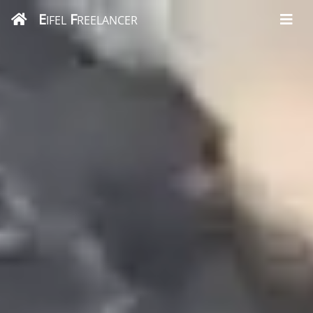
E
F
IFEL
REELANCER