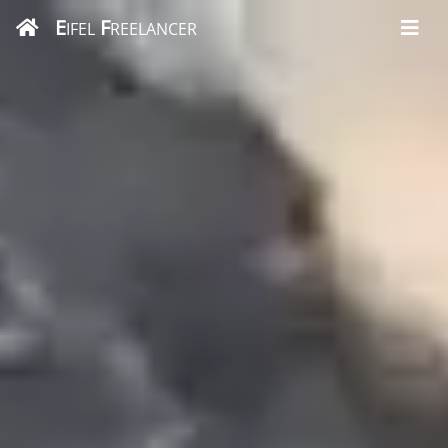
E
F
IFEL
REELANCER