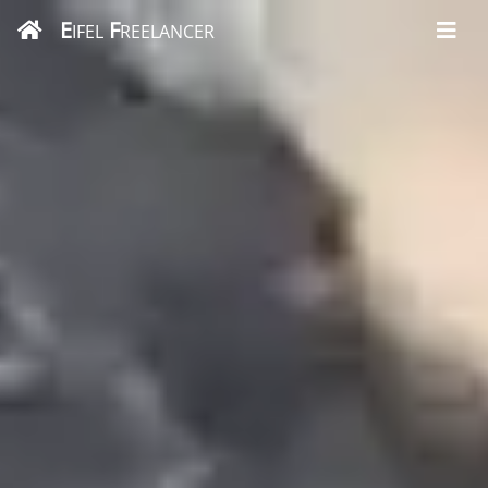
E
F
IFEL
REELANCER