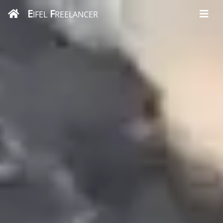
E
F
IFEL
REELANCER