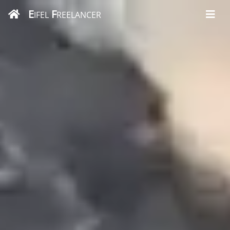
E
F
IFEL
REELANCER