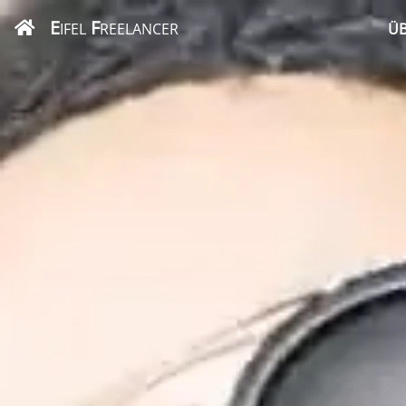
E
F
IFEL
REELANCER
ÜB