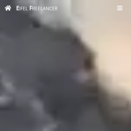
E
F
IFEL
REELANCER