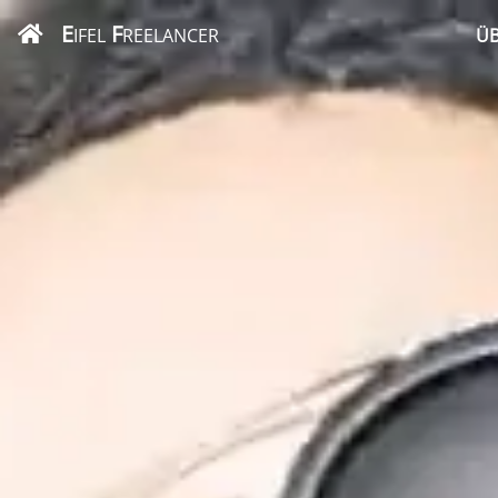
E
F
IFEL
REELANCER
ÜB