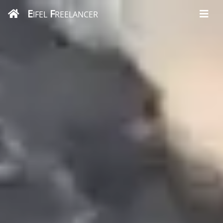
E
F
IFEL
REELANCER