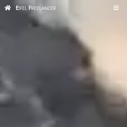
E
F
IFEL
REELANCER