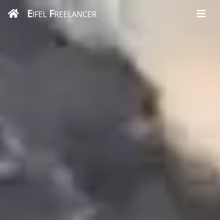
E
F
IFEL
REELANCER