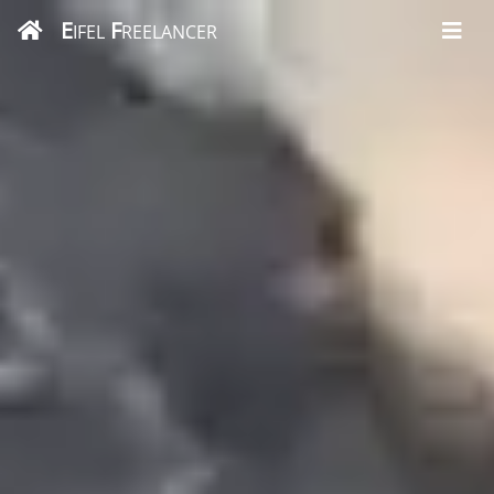
E
F
IFEL
REELANCER