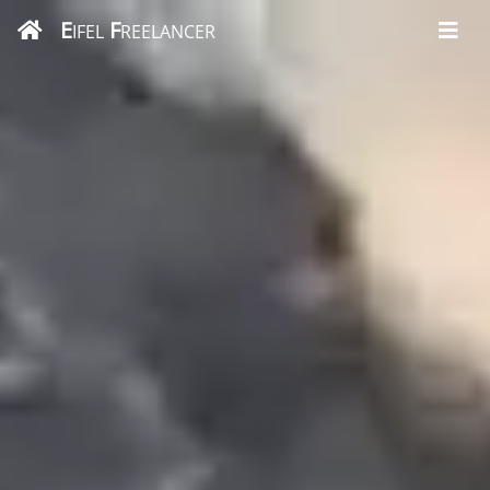
E
F
IFEL
REELANCER