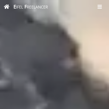
E
F
IFEL
REELANCER