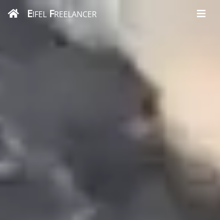
E
F
IFEL
REELANCER