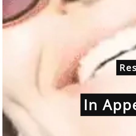
Re
In App