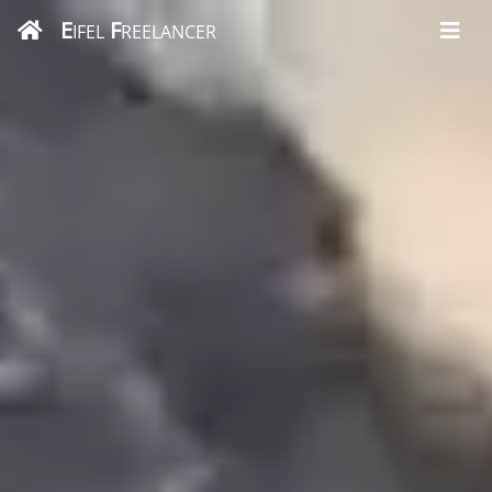
E
F
IFEL
REELANCER