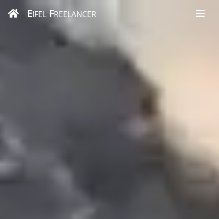
E
F
IFEL
REELANCER