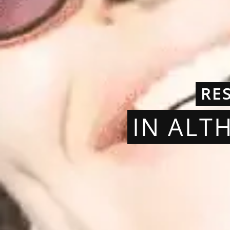
RE
IN ALT