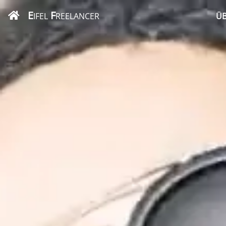
E
F
IFEL
REELANCER
ÜB