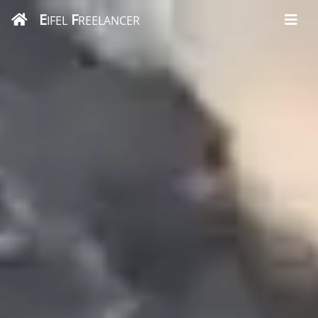
E
F
IFEL
REELANCER