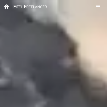
E
F
IFEL
REELANCER