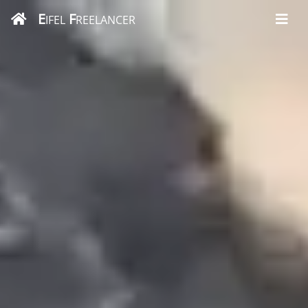
E
F
IFEL
REELANCER