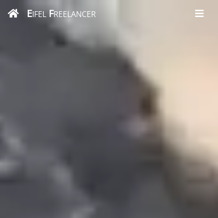
E
F
IFEL
REELANCER