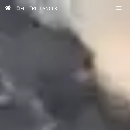
E
F
IFEL
REELANCER