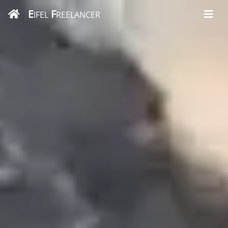
E
F
IFEL
REELANCER