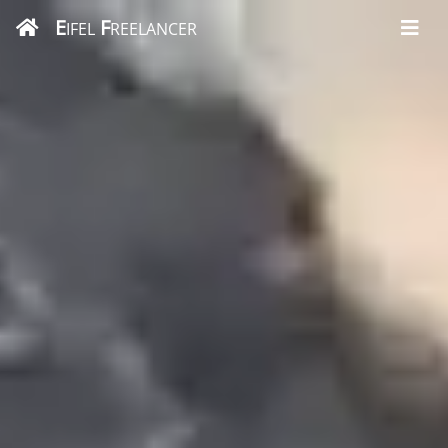
E
F
IFEL
REELANCER