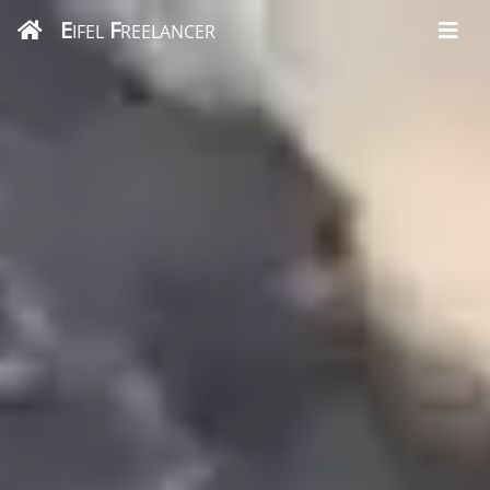
E
F
IFEL
REELANCER