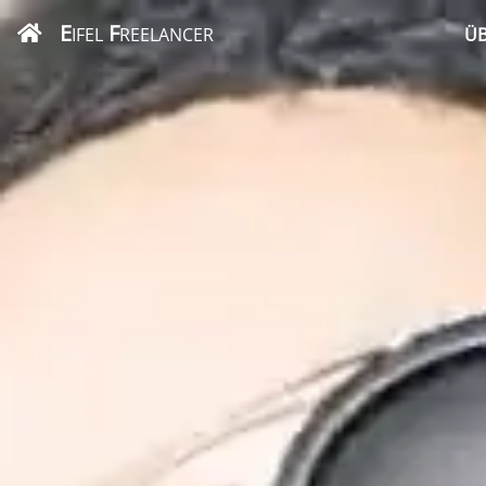
E
F
IFEL
REELANCER
ÜB