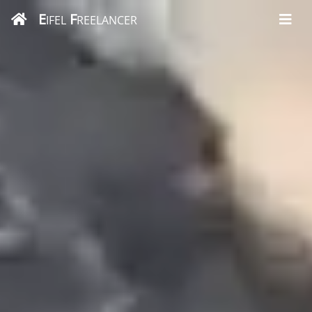
E
F
IFEL
REELANCER