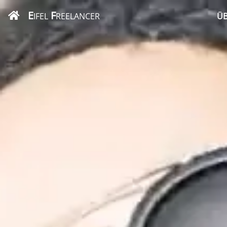
E
F
IFEL
REELANCER
ÜB