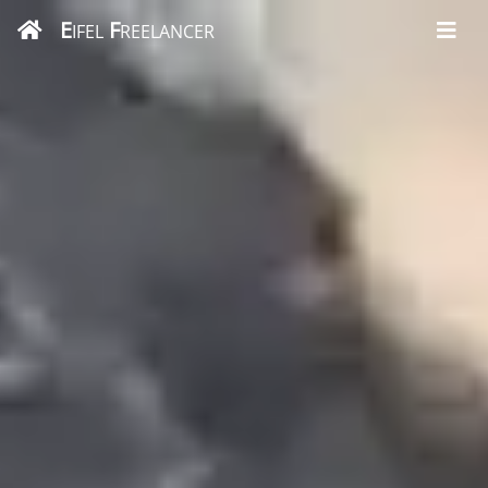
E
F
IFEL
REELANCER