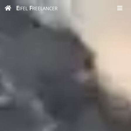
E
F
IFEL
REELANCER