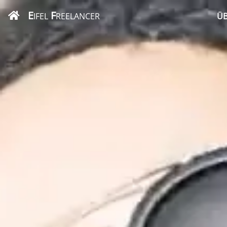
E
F
IFEL
REELANCER
ÜB