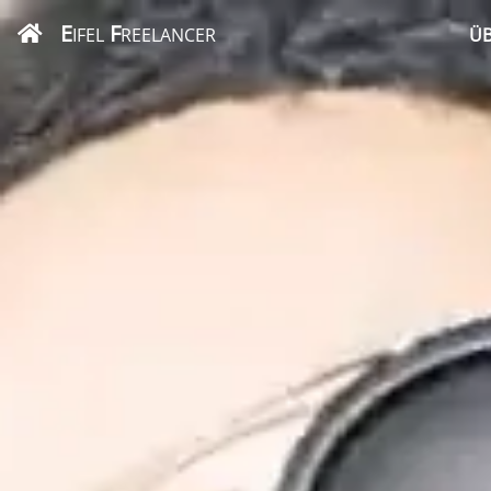
E
F
IFEL
REELANCER
ÜB