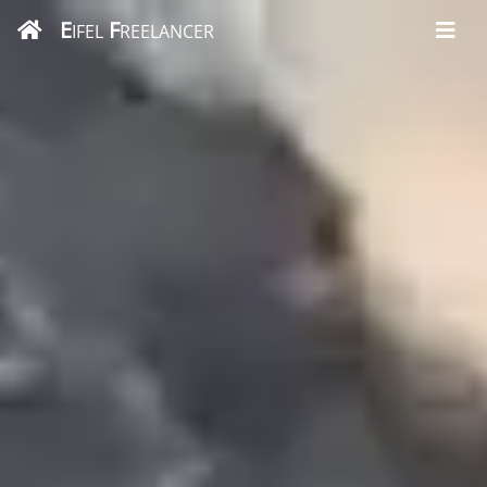
E
F
IFEL
REELANCER