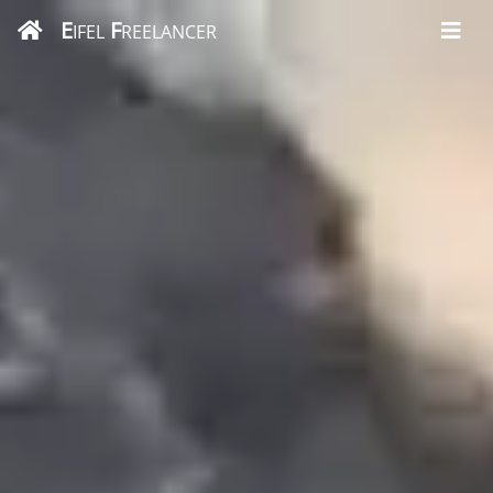
E
F
IFEL
REELANCER