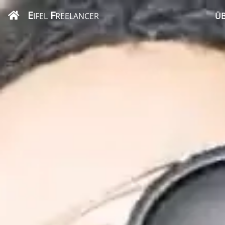
E
F
IFEL
REELANCER
ÜB