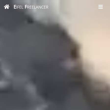
E
F
IFEL
REELANCER