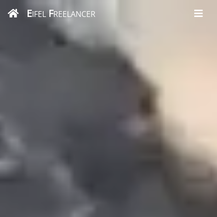
E
F
IFEL
REELANCER